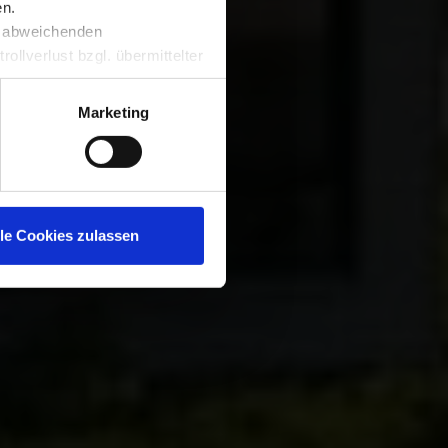
en.
t abweichenden
AQUE
llverlust bzgl. übermittelter
» –
.
Marketing
lle Cookies zulassen