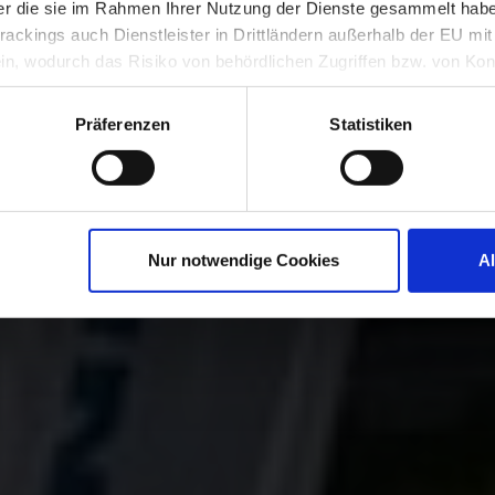
der die sie im Rahmen Ihrer Nutzung der Dienste gesammelt hab
ackings auch Dienstleister in Drittländern außerhalb der EU mi
SOLUTION PARFAITE POUR CH
 wodurch das Risiko von behördlichen Zugriffen bzw. von Kontro
SOIN. DE « MÉGA » À « COOL 
NOTRE GAMME VOUS SEDUIRA
Präferenzen
Statistiken
Nur notwendige Cookies
A