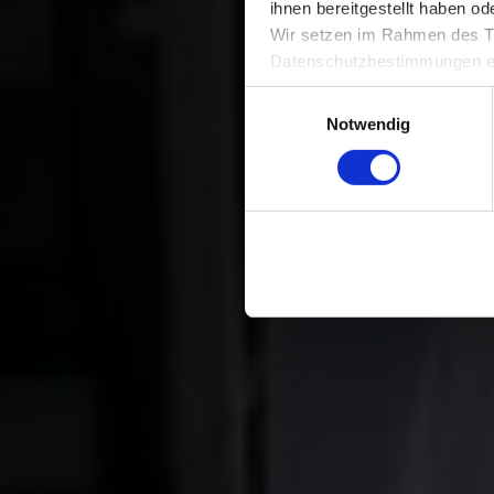
ihnen bereitgestellt haben o
Wir setzen im Rahmen des Tr
LA 
Datenschutzbestimmungen ein,
BE
Daten bestehen kann.
Einwilligungsauswahl
Datenschutzhinweise
Notwendig
Impressum