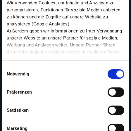
Wir verwenden Cookies, um Inhalte und Anzeigen zu
personalisieren, Funktionen für soziale Medien anbieten
zu können und die Zugriffe auf unsere Website zu
analysieren (Google Analytics).
Außerdem geben wir Informationen zu Ihrer Verwendung
unserer Website an unsere Partner für soziale Medien,
Werbung und Analysen weiter. Unsere Partner führen
diese Informationen möglicherweise mit weiteren Daten
zusammen, die Sie ihnen bereitgestellt haben oder die
sie im Rahmen Ihrer Nutzung der Dienste gesammelt
Einwilligungsauswahl
haben.
Notwendig
Wir setzen im Rahmen des Trackings auch Dienstleister
in Drittländern außerhalb der EU mit abweichenden
Präferenzen
Datenschutzbestimmungen ein, wodurch das Risiko von
behördlichen Zugriffen bzw. von Kontrollverlust bzgl.
übermittelter Daten bestehen kann.
Statistiken
Datenschutzhinweise
Impressum
Marketing