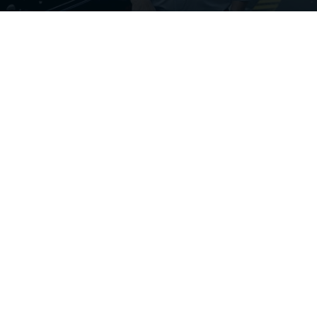
KRONE MAGAZINE
Have you found something of interest? KRONE
FLEET are at your disposal for further
information:
Telephone: +49 (0) 4105-6521-0