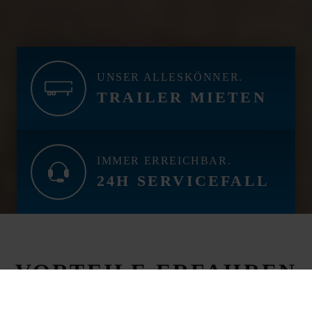
UNSER ALLESKÖNNER.
TRAILER MIETEN
IMMER ERREICHBAR.
24H SERVICEFALL
VORTEILE ERFAHREN
KUNDENZUFRIEDENHEIT HAT VIELE