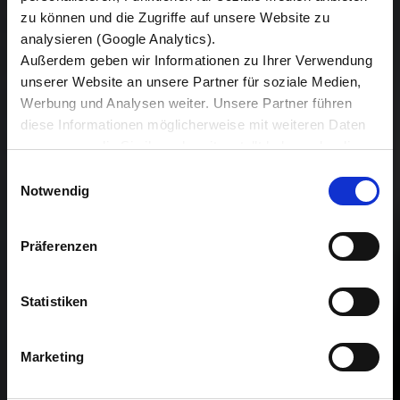
zu können und die Zugriffe auf unsere Website zu
analysieren (Google Analytics).
Außerdem geben wir Informationen zu Ihrer Verwendung
unserer Website an unsere Partner für soziale Medien,
Werbung und Analysen weiter. Unsere Partner führen
diese Informationen möglicherweise mit weiteren Daten
zusammen, die Sie ihnen bereitgestellt haben oder die
sie im Rahmen Ihrer Nutzung der Dienste gesammelt
Einwilligungsauswahl
haben.
Notwendig
Wir setzen im Rahmen des Trackings auch Dienstleister
in Drittländern außerhalb der EU mit abweichenden
Präferenzen
Datenschutzbestimmungen ein, wodurch das Risiko von
behördlichen Zugriffen bzw. von Kontrollverlust bzgl.
übermittelter Daten bestehen kann.
Statistiken
Datenschutzhinweise
Impressum
Marketing