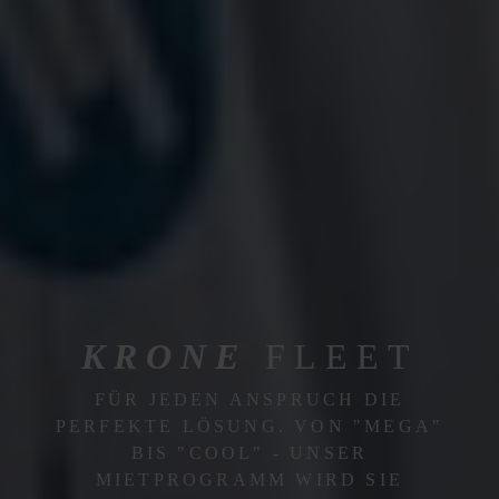
KRONE
FLEET
FÜR JEDEN ANSPRUCH DIE
PERFEKTE LÖSUNG. VON "MEGA"
BIS "COOL" - UNSER
MIETPROGRAMM WIRD SIE