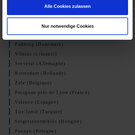
de métier.
Alle Cookies zulassen
SITES
Nur notwendige Cookies
Landskrona (Suède)
Padborg (Danemark)
Vilnius (Lituanie)
Seevetal (Allemagne)
Rotterdam (Hollande)
Zele (Belgique)
Pusignan près de Lyon (France)
Valence (Espagne)
Tire/Izmir (Turquie)
Szigetszentmiklós (Hongrie)
Poznan (Pologne)