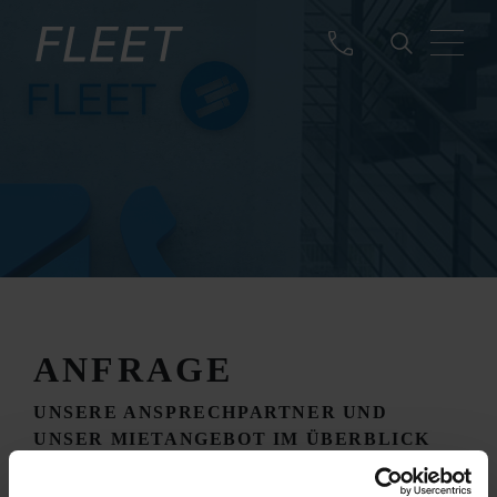
ANFRAGE
UNSERE ANSPRECHPARTNER UND
UNSER MIETANGEBOT IM ÜBERBLICK
Erweitern Sie mit KRONE FLEET Ihren