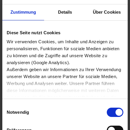
unternehmerischen Handlungsspielraum. In der
Trailerflotte gebundenes Kapital wird nach dem
Zustimmung
Details
Über Cookies
Motto „Mieten statt kaufen!“ unmittelbar
freigesetzt. Damit Sie offensiv am Markt agieren
und Chancen entschlossen nutzen können. Und
Diese Seite nutzt Cookies
KRONE FLEET? Zieht engagiert mit –
Wir verwenden Cookies, um Inhalte und Anzeigen zu
unkompliziert flexibel, individuell! Ein Anruf
personalisieren, Funktionen für soziale Medien anbieten
genügt und wir unterbreiten Ihnen ein Angebot,
zu können und die Zugriffe auf unsere Website zu
das perfekt zu Ihren veränderten Anforderungen
analysieren (Google Analytics).
passt.
Außerdem geben wir Informationen zu Ihrer Verwendung
unserer Website an unsere Partner für soziale Medien,
Werbung und Analysen weiter. Unsere Partner führen
diese Informationen möglicherweise mit weiteren Daten
zusammen, die Sie ihnen bereitgestellt haben oder die
sie im Rahmen Ihrer Nutzung der Dienste gesammelt
ANSPRECHPARTNER
Einwilligungsauswahl
haben.
Notwendig
Wir setzen im Rahmen des Trackings auch Dienstleister
in Drittländern außerhalb der EU mit abweichenden