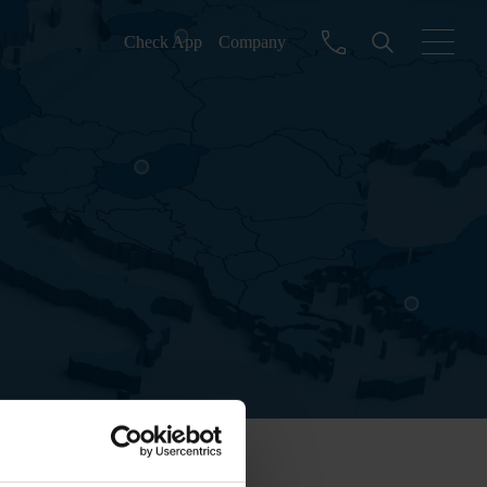
Check App
Company