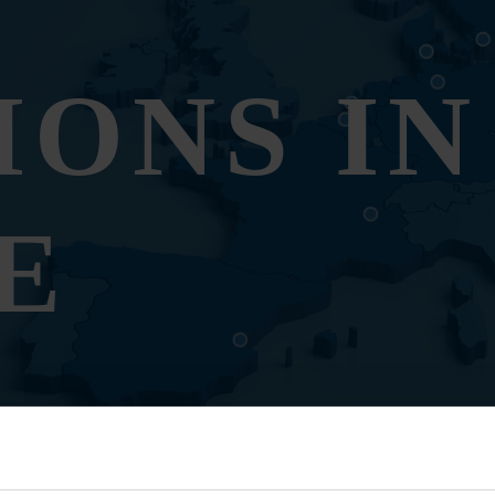
IONS IN
E