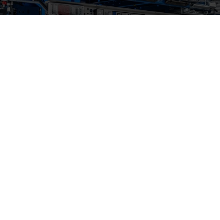
View from rear
view
View lashing strap
view