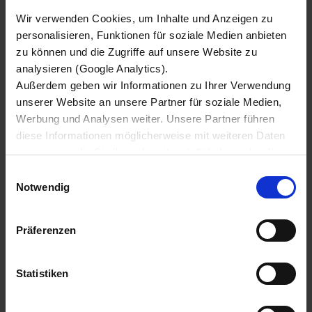
Wir verwenden Cookies, um Inhalte und Anzeigen zu
personalisieren, Funktionen für soziale Medien anbieten
zu können und die Zugriffe auf unsere Website zu
analysieren (Google Analytics).
Außerdem geben wir Informationen zu Ihrer Verwendung
unserer Website an unsere Partner für soziale Medien,
Werbung und Analysen weiter. Unsere Partner führen
diese Informationen möglicherweise mit weiteren Daten
zusammen, die Sie ihnen bereitgestellt haben oder die
sie im Rahmen Ihrer Nutzung der Dienste gesammelt
Einwilligungsauswahl
haben.
Notwendig
Wir setzen im Rahmen des Trackings auch Dienstleister
KEY ACCOUNT INTERNATIONAL
in Drittländern außerhalb der EU mit abweichenden
THOMAS GRABOWSKI
Präferenzen
Datenschutzbestimmungen ein, wodurch das Risiko von
TEL. +49 (0) 4105 6521-501
behördlichen Zugriffen bzw. von Kontrollverlust bzgl.
übermittelter Daten bestehen kann.
MOBIL +49 (0) 174 7774204
Statistiken
Datenschutzhinweise
E-MAIL SCHREIBEN
Impressum