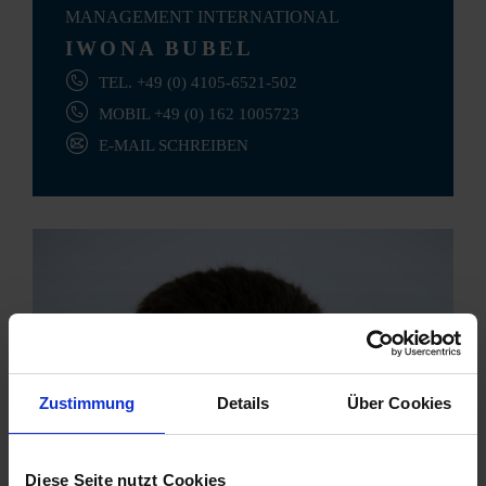
MANAGEMENT INTERNATIONAL
IWONA BUBEL
TEL. +49 (0) 4105-6521-502
MOBIL +49 (0) 162 1005723
E-MAIL SCHREIBEN
Zustimmung
Details
Über Cookies
Diese Seite nutzt Cookies