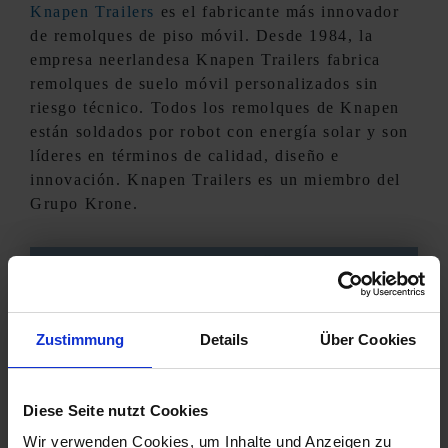
Knapen Trailers
es el fabricante más innovador
de remolques de piso móvil. Desde 1984, la
empresa neerlandesa Knapen Trailers fabrica
remolques de suelo móvil personalizados sin
riesgo técnico. Todos los remolques de Knapen
están soldados por robot con energía solar y son
líderes en términos de calidad, diseño e
innovación. Knapen Trailers es un miembro del
Grupo Krone.
NEXT
Zustimmung
Details
Über Cookies
Diese Seite nutzt Cookies
Wir verwenden Cookies, um Inhalte und Anzeigen zu