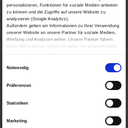
MÁS INFORMACIÓN
personalisieren, Funktionen für soziale Medien anbieten
zu können und die Zugriffe auf unsere Website zu
analysieren (Google Analytics).
Außerdem geben wir Informationen zu Ihrer Verwendung
unserer Website an unsere Partner für soziale Medien,
Werbung und Analysen weiter. Unsere Partner führen
diese Informationen möglicherweise mit weiteren Daten
HDX
zusammen, die Sie ihnen bereitgestellt haben oder die
sie im Rahmen Ihrer Nutzung der Dienste gesammelt
Einwilligungsauswahl
haben.
Notwendig
Wir setzen im Rahmen des Trackings auch Dienstleister
in Drittländern außerhalb der EU mit abweichenden
MÁS INFORMACIÓN
Präferenzen
Datenschutzbestimmungen ein, wodurch das Risiko von
behördlichen Zugriffen bzw. von Kontrollverlust bzgl.
übermittelter Daten bestehen kann.
Statistiken
Datenschutzhinweise
Impressum
Marketing
EXSIDE