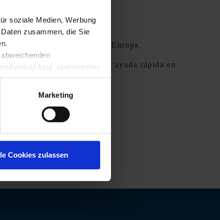
für soziale Medien, Werbung
n Daten zusammen, die Sie
en.
s de servicio más amplias de Europa.
t abweichenden
rá cerca y le garantizamos una ayuda rápida en
llverlust bzgl. übermittelter
Marketing
or de servicios de KRONE.
lle Cookies zulassen