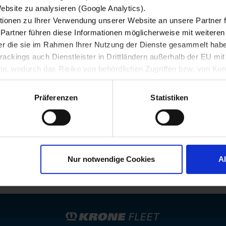
AD
Website zu analysieren (Google Analytics).
ionen zu Ihrer Verwendung unserer Website an unsere Partner 
S.
 Partner führen diese Informationen möglicherweise mit weitere
der die sie im Rahmen Ihrer Nutzung der Dienste gesammelt hab
 materia de repuestos, se beneficiará de una de las rede
ackings auch Dienstleister in Drittländern außerhalb der EU mi
esite ayuda, el taller de servicio adecuado siempre esta
 wodurch das Risiko von behördlichen Zugriffen bzw. von Kontro
ente el taller previo acuerdo con nosotros.
Präferenzen
Statistiken
 más cercano de forma rápida y sencilla con el localizad
ia y Europa
iones
Nur notwendige Cookies
A