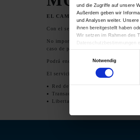
MOVILID
und die Zugriffe auf unsere 
Außerdem geben wir Informat
EL CAMINO MÁS CORTO A BOXE
und Analysen weiter. Unsere
ihnen bereitgestellt haben o
Con el servicio KRONE y sus socios en
Wir setzen im Rahmen des Tr
No importa en qué parte de Europa nec
Datenschutzbestimmungen ein,
caso de problemas. Podrá elegir librem
Daten bestehen kann.
Einwilligungsauswahl
Datenschutzhinweise
Notwendig
Podrá encontrar su taller de servicio
Impressum
El servicio de movilidad incluye:
Red de servicios amplia en Aleman
Transacción rápida y sin complicac
Libertad para elegir taller