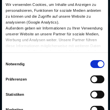
Wir verwenden Cookies, um Inhalte und Anzeigen zu
personalisieren, Funktionen für soziale Medien anbieten
zu können und die Zugriffe auf unsere Website zu
analysieren (Google Analytics).
Außerdem geben wir Informationen zu Ihrer Verwendung
unserer Website an unsere Partner für soziale Medien,
Werbung und Analysen weiter. Unsere Partner führen
diese Informationen möglicherweise mit weiteren Daten
zusammen, die Sie ihnen bereitgestellt haben oder die
sie im Rahmen Ihrer Nutzung der Dienste gesammelt
Einwilligungsauswahl
haben.
Notwendig
Wir setzen im Rahmen des Trackings auch Dienstleister
in Drittländern außerhalb der EU mit abweichenden
Präferenzen
Datenschutzbestimmungen ein, wodurch das Risiko von
behördlichen Zugriffen bzw. von Kontrollverlust bzgl.
übermittelter Daten bestehen kann.
Statistiken
Datenschutzhinweise
Impressum
Marketing