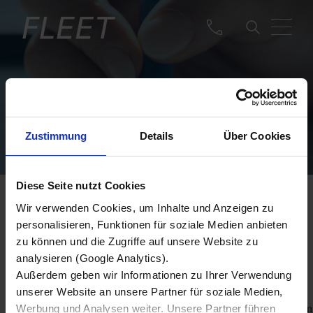
Zustimmung
Details
Über Cookies
Diese Seite nutzt Cookies
DAMAGE
Wir verwenden Cookies, um Inhalte und Anzeigen zu
personalisieren, Funktionen für soziale Medien anbieten
PROTECTION
zu können und die Zugriffe auf unsere Website zu
analysieren (Google Analytics).
HET BELANGRIJKSTE IS GOED
Außerdem geben wir Informationen zu Ihrer Verwendung
BESCHERMD.
unserer Website an unsere Partner für soziale Medien,
Werbung und Analysen weiter. Unsere Partner führen
De door onze partners aangeboden verzekeringe