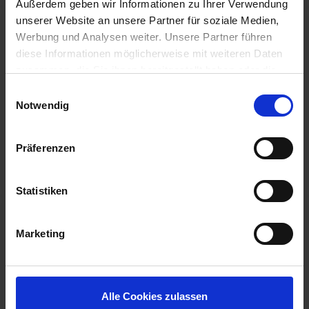
Außerdem geben wir Informationen zu Ihrer Verwendung
unserer Website an unsere Partner für soziale Medien,
Werbung und Analysen weiter. Unsere Partner führen
diese Informationen möglicherweise mit weiteren Daten
zusammen, die Sie ihnen bereitgestellt haben oder die
HDX
sie im Rahmen Ihrer Nutzung der Dienste gesammelt
Einwilligungsauswahl
haben.
Notwendig
Wir setzen im Rahmen des Trackings auch Dienstleister
in Drittländern außerhalb der EU mit abweichenden
Präferenzen
Datenschutzbestimmungen ein, wodurch das Risiko von
LÆS MERE
behördlichen Zugriffen bzw. von Kontrollverlust bzgl.
übermittelter Daten bestehen kann.
Statistiken
Datenschutzhinweise
Impressum
Marketing
EXSIDE
Alle Cookies zulassen