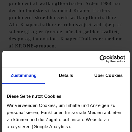
producent af walkingfloortrailer. Siden 1984 har
den hollandske virksomhed Knapen Trailers
produceret skræddersyede walkingfloortrailere.
Alle Knapen-trailere er robotsvejset ved hjælp af
solenergi og er førende, når det gælder kvalitet,
design og innovation. Knapen Trailers er medlem
af KRONE-gruppen.
Zustimmung
Details
Über Cookies
NEXT
Diese Seite nutzt Cookies
Wir verwenden Cookies, um Inhalte und Anzeigen zu
personalisieren, Funktionen für soziale Medien anbieten
zu können und die Zugriffe auf unsere Website zu
LÆS MERE
analysieren (Google Analytics).