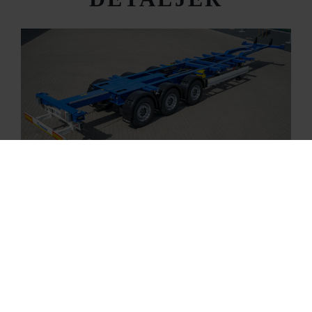
45 FOD MED BAGENDE I UDSKUBBET
POSITION
Med Box Liner SDC 27 eLTU5-2 kan der
transporteres containere i størrelserne 1 x 40 fod
(med tunnel), 1 x 45 fod med tunnel, 2 x 20 fod,
1 x 20 fod i midten (op til 30 ton) samt 1 x 30
fods container bagerst som option.