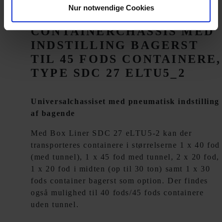
Nur notwendige Cookies
UNIVERSAL
CONTAINERCHASSIS MED
INDSTILLING BAGERST
TIL 45 FODS CONTAINERE,
TYPE SDC 27 ELTU5_2
Universalchassiset med pneumatisk indstilling
af bagende
Med Box Liner SDC 27 eLTU5-2 kan der
transporteres containere i størrelserne 1 x 40 fod
(med tunnel), 1 x 45 fod med tunnel, 2 x 20 fod,
1 x 20 fod i midten (op til 30 ton) samt 1 x 30
fods container bagerst som option. Der findes
også mulighed til 40 fods/45 fods containere
uden tunnel.