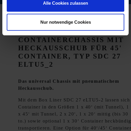
Alle Cookies zulassen
Nur notwendige Cookies
UNIVERSAL
CONTAINERCHASSIS MIT
HECKAUSSCHUB FÜR 45'
CONTAINER, TYP SDC 27
ELTU5_2
Das universal Chassis mit pneumatischem
Heckausschub.
Mit dem Box Liner SDC 27 eLTU5-2 lassen sich
Container in den Größen 1 x 40‘ (mit Tunnel), 1
x 45‘ mit Tunnel, 2 x 20‘, 1 x 20‘ mittig (bis 30
to.) sowie optional 1 x 30‘ Container heckbündi
transportieren. Eine Option für 40‘/45‘ Containe