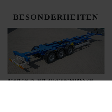
BESONDERHEITEN
POSITON 45' MIT AUSGESCHOBENEM
HECK
Mit dem Box Liner SDC 27 eLTU5-2 lassen sich
Container in den Größen 1 x 40‘ (mit Tunnel), 1
x 45‘ mit Tunnel, 2 x 20‘, 1 x 20‘ mittig (bis 30