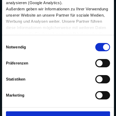
analysieren (Google Analytics).
Außerdem geben wir Informationen zu Ihrer Verwendung
unserer Website an unsere Partner für soziale Medien,
Werbung und Analysen weiter. Unsere Partner führen
diese Informationen möglicherweise mit weiteren Daten
zusammen, die Sie ihnen bereitgestellt haben oder die
sie im Rahmen Ihrer Nutzung der Dienste gesammelt
Einwilligungsauswahl
haben.
Notwendig
Wir setzen im Rahmen des Trackings auch Dienstleister
in Drittländern außerhalb der EU mit abweichenden
Präferenzen
Datenschutzbestimmungen ein, wodurch das Risiko von
behördlichen Zugriffen bzw. von Kontrollverlust bzgl.
übermittelter Daten bestehen kann.
Statistiken
Datenschutzhinweise
Impressum
Marketing