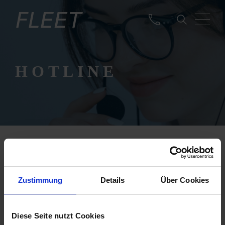
HOTLINE
IHRE HEISSEN
DRÄHTE ZUR
Zustimmung
Details
Über Cookies
SCHNELLEN HILFE
Manchmal heißt das Zauberwort „Sofort“.
Diese Seite nutzt Cookies
Greifen Sie einfach zum Telefon, wenn Sie