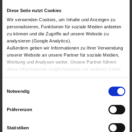
De KRONE gesloten opbouw opleggers zijn tot
Diese Seite nutzt Cookies
in het kleinste detail doordacht en hebben vooral
Wir verwenden Cookies, um Inhalte und Anzeigen zu
qua rendabiliteit veel in hun mars. Deze zijn te
personalisieren, Funktionen für soziale Medien anbieten
huur in de varianten Cool Liner en Dry Liner
zu können und die Zugriffe auf unsere Website zu
Steel.
analysieren (Google Analytics).
Außerdem geben wir Informationen zu Ihrer Verwendung
unserer Website an unsere Partner für soziale Medien,
Werbung und Analysen weiter. Unsere Partner führen
diese Informationen möglicherweise mit weiteren Daten
DRY LINER
zusammen, die Sie ihnen bereitgestellt haben oder die
sie im Rahmen Ihrer Nutzung der Dienste gesammelt
Einwilligungsauswahl
haben.
Notwendig
Wir setzen im Rahmen des Trackings auch Dienstleister
in Drittländern außerhalb der EU mit abweichenden
Präferenzen
LEER MEER
Datenschutzbestimmungen ein, wodurch das Risiko von
behördlichen Zugriffen bzw. von Kontrollverlust bzgl.
übermittelter Daten bestehen kann.
Statistiken