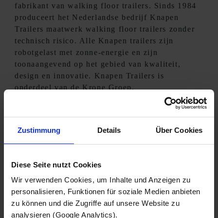
fabrikant van walking floor trailers. Sinds 1984
produceert het Nederlandse bedrijf Knapen
Trailers maatwerk walking floor trailers zonder
technisch risico. Alle Knapen trailers zijn
robotgelast met zonne-energie en zijn
toonaangevend op het gebied van kwaliteit,
design en innovatie. Knapen Trailers is
onderdeel van de Krone Groep.
Zustimmung
Details
Über Cookies
NEXT
Diese Seite nutzt Cookies
Wir verwenden Cookies, um Inhalte und Anzeigen zu
personalisieren, Funktionen für soziale Medien anbieten
zu können und die Zugriffe auf unsere Website zu
LEER MEER
analysieren (Google Analytics).