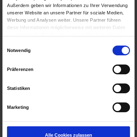
Außerdem geben wir Informationen zu Ihrer Verwendung
unserer Website an unsere Partner für soziale Medien,
Werbung und Analysen weiter. Unsere Partner führen
diese Informationen möglicherweise mit weiteren Daten
zusammen, die Sie ihnen bereitgestellt haben oder die
sie im Rahmen Ihrer Nutzung der Dienste gesammelt
HDX
Einwilligungsauswahl
haben.
Notwendig
Wir setzen im Rahmen des Trackings auch Dienstleister
in Drittländern außerhalb der EU mit abweichenden
Präferenzen
Datenschutzbestimmungen ein, wodurch das Risiko von
behördlichen Zugriffen bzw. von Kontrollverlust bzgl.
LEER MEER
übermittelter Daten bestehen kann.
Statistiken
Datenschutzhinweise
Impressum
Marketing
EXSIDE
Alle Cookies zulassen