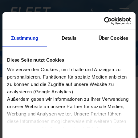
DEPOTS
Zustimmung
Details
Über Cookies
VOEG U BIJ DE KRONE
FLEET EUROPA-VLOOT!
Diese Seite nutzt Cookies
Wir verwenden Cookies, um Inhalte und Anzeigen zu
personalisieren, Funktionen für soziale Medien anbieten
zu können und die Zugriffe auf unsere Website zu
analysieren (Google Analytics).
Außerdem geben wir Informationen zu Ihrer Verwendung
unserer Website an unsere Partner für soziale Medien,
Werbung und Analysen weiter. Unsere Partner führen
diese Informationen möglicherweise mit weiteren Daten
zusammen, die Sie ihnen bereitgestellt haben oder die
sie im Rahmen Ihrer Nutzung der Dienste gesammelt